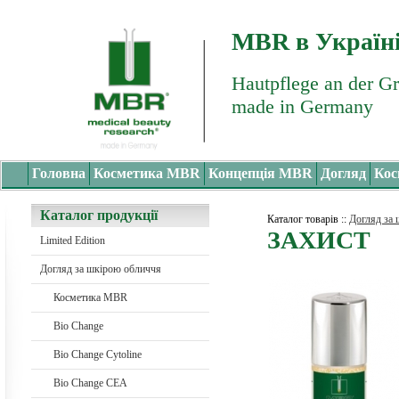
MBR в Україн
Hautpflege an der G
made in Germany
Головна
Косметика MBR
Концепція MBR
Догляд
Кос
Каталог продукції
Каталог товарів
::
Догляд за
ЗАХИСТ
Limited Edition
Догляд за шкірою обличчя
Косметика MBR
Bio Change
Bio Change Cytoline
Bio Change CEA