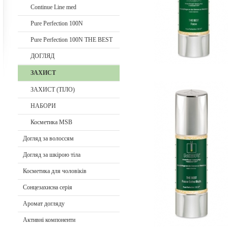
Continue Line med
Pure Perfection 100N
Pure Perfection 100N THE BEST
ДОГЛЯД
ЗАХИСТ
ЗАХИСТ (ТІЛО)
НАБОРИ
Косметика MSB
Догляд за волоссям
Догляд за шкірою тіла
Косметика для чоловіків
Сонцезахисна серія
Aромат догляду
Активні компоненти