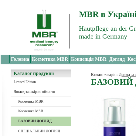
MBR в Україн
Hautpflege an der G
made in Germany
Головна
Косметика MBR
Концепція MBR
Догляд
Кос
Каталог продукції
Каталог товарів
::
Догляд за
БАЗОВИЙ
Limited Edition
Догляд за шкірою обличчя
Косметика MBR
Косметика MSB
БАЗОВИЙ ДОГЛЯД
СПЕЦІАЛЬНИЙ ДОГЛЯД