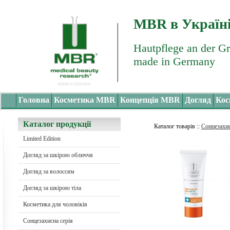
MBR в Україн
Hautpflege an der G
made in Germany
Головна
Косметика MBR
Концепція MBR
Догляд
Кос
Каталог продукції
Каталог товарів
::
Сонцезахис
Limited Edition
Догляд за шкірою обличчя
Догляд за волоссям
Догляд за шкірою тіла
Косметика для чоловіків
Сонцезахисна серія