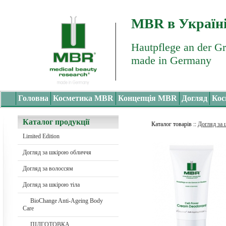
MBR в Україн
Hautpflege an der G
made in Germany
Головна
Косметика MBR
Концепція MBR
Догляд
Кос
Каталог продукції
Каталог товарів
::
Догляд за 
Limited Edition
Догляд за шкірою обличчя
Догляд за волоссям
Догляд за шкірою тіла
BioChange Anti-Ageing Body
Care
ПІДГОТОВКА