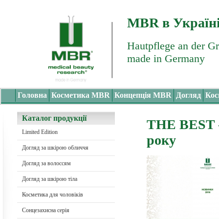
MBR в Україн
Hautpflege an der G
made in Germany
Головна
Косметика MBR
Концепція MBR
Догляд
Кос
Каталог продукції
THE BEST -
Limited Edition
року
Догляд за шкірою обличчя
Догляд за волоссям
Догляд за шкірою тіла
Косметика для чоловіків
Сонцезахисна серія